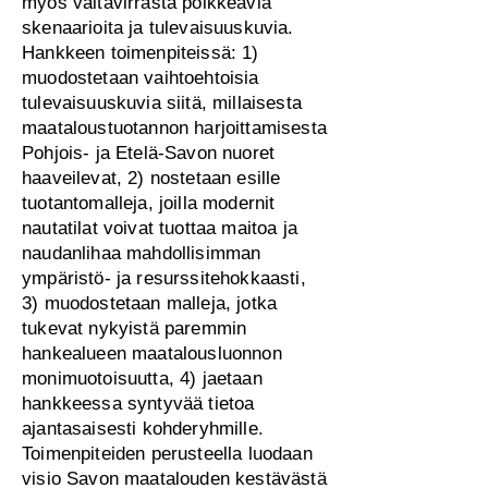
myös valtavirrasta poikkeavia
skenaarioita ja tulevaisuuskuvia.
Hankkeen toimenpiteissä: 1)
muodostetaan vaihtoehtoisia
tulevaisuuskuvia siitä, millaisesta
maataloustuotannon harjoittamisesta
Pohjois- ja Etelä-Savon nuoret
haaveilevat, 2) nostetaan esille
tuotantomalleja, joilla modernit
nautatilat voivat tuottaa maitoa ja
naudanlihaa mahdollisimman
ympäristö- ja resurssitehokkaasti,
3) muodostetaan malleja, jotka
tukevat nykyistä paremmin
hankealueen maatalousluonnon
monimuotoisuutta, 4) jaetaan
hankkeessa syntyvää tietoa
ajantasaisesti kohderyhmille.
Toimenpiteiden perusteella luodaan
visio Savon maatalouden kestävästä