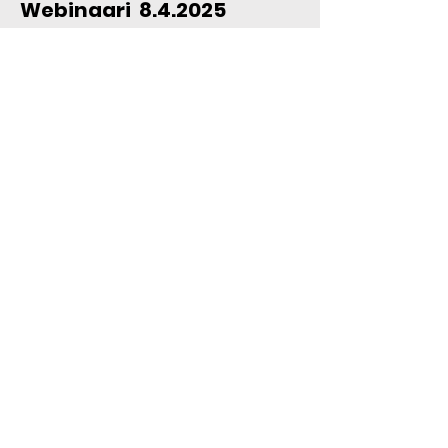
Webinaari 8.4.2025
SANTTU-tapahtumat
Tallenne (YouTube)
Raportti