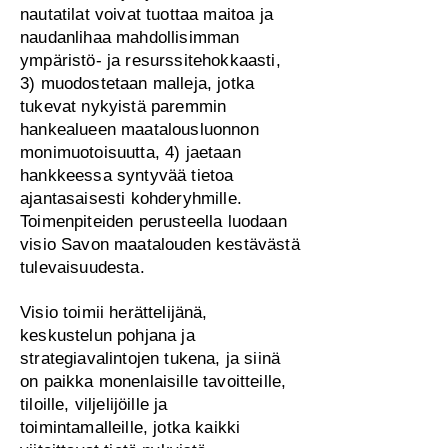
nautatilat voivat tuottaa maitoa ja
naudanlihaa mahdollisimman
ympäristö- ja resurssitehokkaasti,
3) muodostetaan malleja, jotka
tukevat nykyistä paremmin
hankealueen maatalousluonnon
monimuotoisuutta, 4) jaetaan
hankkeessa syntyvää tietoa
ajantasaisesti kohderyhmille.
Toimenpiteiden perusteella luodaan
visio Savon maatalouden kestävästä
tulevaisuudesta.
Visio toimii herättelijänä,
keskustelun pohjana ja
strategiavalintojen tukena, ja siinä
on paikka monenlaisille tavoitteille,
tiloille, viljelijöille ja
toimintamalleille, jotka kaikki