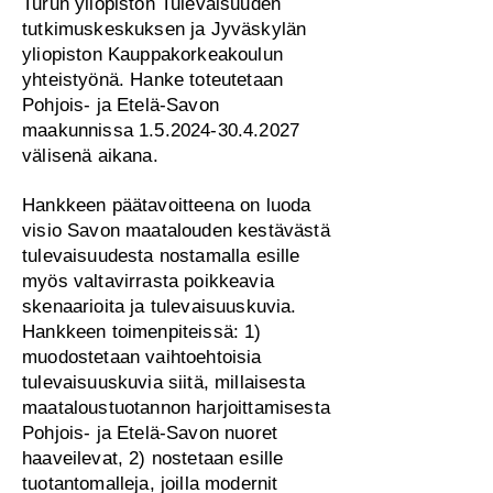
Turun yliopiston Tulevaisuuden
tutkimuskeskuksen ja Jyväskylän
yliopiston Kauppakorkeakoulun
yhteistyönä. Hanke toteutetaan
Pohjois- ja Etelä-Savon
maakunnissa
1.5.2024-30.4.2027
välisenä aikana.
Hankkeen päätavoitteena on luoda
visio Savon maatalouden kestävästä
tulevaisuudesta nostamalla esille
myös valtavirrasta poikkeavia
skenaarioita ja tulevaisuuskuvia.
Hankkeen toimenpiteissä: 1)
muodostetaan vaihtoehtoisia
tulevaisuuskuvia siitä, millaisesta
maataloustuotannon harjoittamisesta
Pohjois- ja Etelä-Savon nuoret
haaveilevat, 2) nostetaan esille
tuotantomalleja, joilla modernit